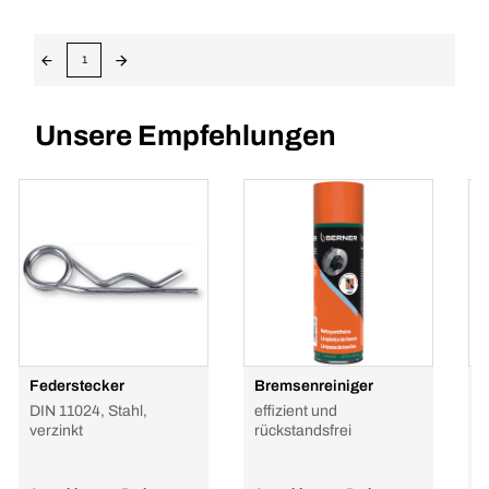
1
Unsere Empfehlungen
Federstecker
Bremsenreiniger
H
P
DIN 11024, Stahl,
effizient und
G
verzinkt
rückstandsfrei
h
R