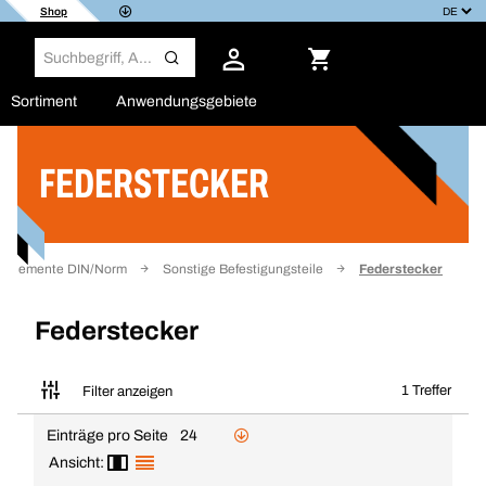
Shop
Sortiment
Anwendungsgebiete
FEDERSTECKER
Filter
gselemente DIN/Norm
Sonstige Befestigungsteile
Federstecker
Federstecker
1 Treffer
Filter anzeigen
Einträge pro Seite
24
Ansicht: