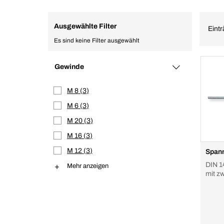
Ausgewählte Filter
Eintr
Es sind keine Filter ausgewählt
Gewinde
M 8
3
M 6
3
M 20
3
M 16
3
M 12
3
Span
DIN 14
Mehr anzeigen
mit z