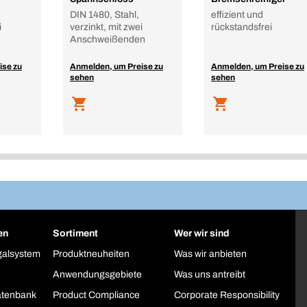
DIN 1480, Stahl,
effizient und
i
verzinkt, mit zwei
rückstandsfrei
Anschweißenden
ise zu
Anmelden, um Preise zu
Anmelden, um Preise zu
sehen
sehen
en
Sortiment
Wer wir sind
galsystem
Produktneuheiten
Was wir anbieten
Anwendungsgebiete
Was uns antreibt
atenbank
Product Compliance
Corporate Responsibility