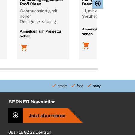
Profi Clean
Bremsenreiniger
Gebrauchsfertig mit
1 l, mit verstellbarem
hoher
Sprühstrahl
Reinigungswirkung
Anmelden, um Preise zu
Anmelden, um Preise zu
sehen
sehen
smart
fast
easy
BERNER Newsletter
Jetzt abonnieren
061 715 92 22 Deutsch