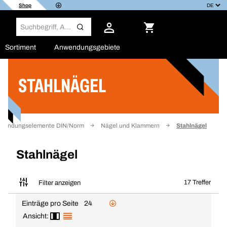
Shop
Sortiment
Anwendungsgebiete
STAHLNÄGEL
Filter
rbindungselemente DIN/Norm
Nägel und Klammern
Stahlnägel
Stahlnägel
17 Treffer
Filter anzeigen
Einträge pro Seite
24
Ansicht: