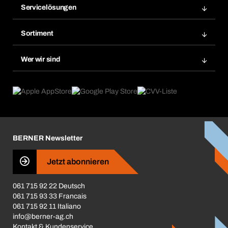
Servicelösungen
Meine Rechnungen
Bera Modul-Regalsystem
Merklisten
Sortiment
Bera Smart
Nachbestellung
Produktneuheiten
Gefahrenstoffdatenbank
Wer wir sind
Dauerauftrag
Anwendungsgebiete
eProcurement
Was wir anbieten
Rückgabe / Reklamation
Product Compliance
Produktfinder
Was uns antreibt
Broschüren / Kataloge
Corporate Responsibility
Karriere
BERNER Newsletter
Business Conduct
Jetzt abonnieren
061 715 92 22 Deutsch
061 715 93 33 Francais
061 715 92 11 Italiano
info@berner-ag.ch
Kontakt & Kundenservice