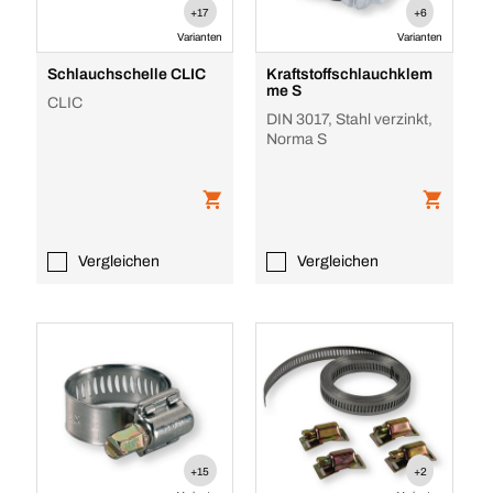
+17
+6
Varianten
Varianten
Schlauchschelle CLIC
Kraftstoffschlauchklem
me S
CLIC
DIN 3017, Stahl verzinkt,
Norma S
Vergleichen
Vergleichen
+15
+2