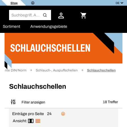
Shop
Sortiment
Anwendungsgebiete
SCHLAUCHSCHELLEN
Filter
emente DIN/Norm
Schlauch-, Auspuffschellen
Schlauchschellen
Schlauchschellen
18 Treffer
Filter anzeigen
Einträge pro Seite
24
Ansicht: