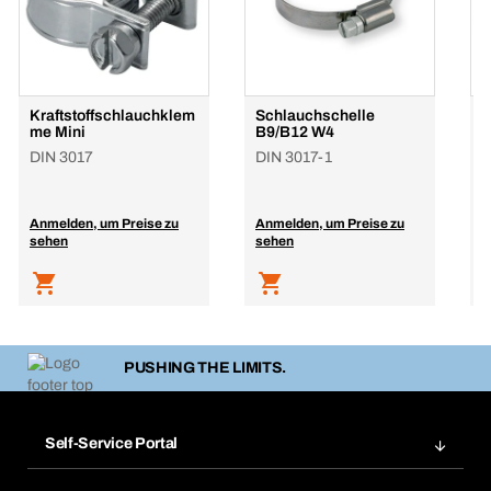
Kraftstoffschlauchklem
Schlauchschelle
R
me Mini
B9/B12 W4
D
DIN 3017
DIN 3017-1
S
M
Anmelden, um Preise zu
Anmelden, um Preise zu
A
sehen
sehen
s
PUSHING THE LIMITS.
Self-Service Portal
Bestellungen