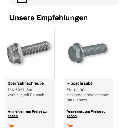
Unsere Empfehlungen
Sperrzahnschraube
Rippschraube
R
DIN 6921, Stahl,
Stahl, 100,
S
verzinkt, mit Flansch
zinklamellenbeschichtet,
F
mit Flansch
Anmelden, um Preise zu
Anmelden, um Preise zu
A
sehen
sehen
s