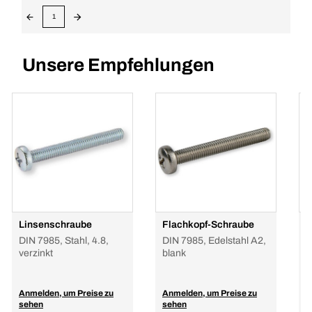
1
Unsere Empfehlungen
Linsenschraube
Flachkopf-Schraube
F
DIN 7985, Stahl, 4.8,
DIN 7985, Edelstahl A2,
ä
verzinkt
blank
E
Anmelden, um Preise zu
Anmelden, um Preise zu
A
sehen
sehen
s