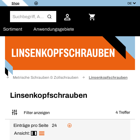
Shop
Sortiment
Anwendungsgebiete
LINSENKOPFSCHRAUBEN
Filter
rm
Metrische Schrauben & Zollschrauben
Linsenkopfschrauben
Linsenkopfschrauben
4 Treffer
Filter anzeigen
Einträge pro Seite
24
Ansicht: