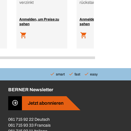
verzinkt
rückstandsfrei
Anmelden, um Preise zu
Anmelden, um Preise zu
sehen
sehen
smart
fast
easy
BERNER Newsletter
Jetzt abonnieren
061 715 92 22 Deutsch
061 715 93 33 Francais