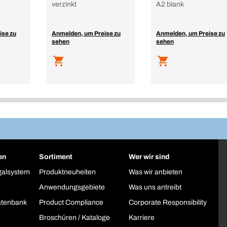
verzinkt
A2 blank
ise zu
Anmelden, um Preise zu
Anmelden, um Preise zu
sehen
sehen
en
Sortiment
Wer wir sind
galsystem
Produktneuheiten
Was wir anbieten
Anwendungsgebiete
Was uns antreibt
atenbank
Product Compliance
Corporate Responsibility
Broschüren / Kataloge
Karriere