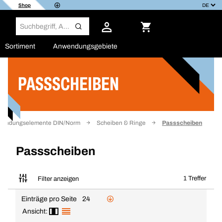
Shop
Sortiment
Anwendungsgebiete
PASSSCHEIBEN
Filter
rbindungselemente DIN/Norm
Scheiben & Ringe
Passscheiben
Passscheiben
1 Treffer
Filter anzeigen
Einträge pro Seite
24
Ansicht: