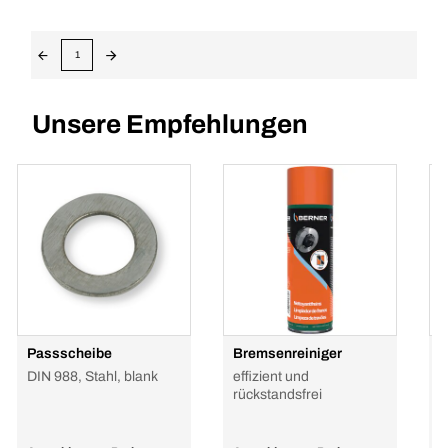
1
Unsere Empfehlungen
Passscheibe
Bremsenreiniger
H
P
DIN 988, Stahl, blank
effizient und
G
rückstandsfrei
h
R