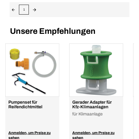
1
Unsere Empfehlungen
Pumpenset für
Gerader Adapter für
S
Reifendichtmittel
Kfz-Klimaanlagen
R
für Klimaanlage
Anmelden, um Preise zu
Anmelden, um Preise zu
A
sehen
sehen
s