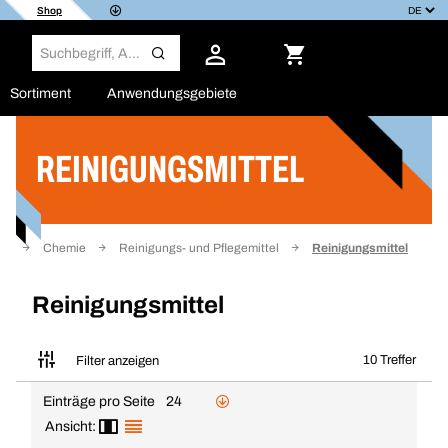
Shop
Sortiment
Anwendungsgebiete
REINIGUNGSMITTEL
Filter
te
Chemie
Reinigungs- und Pflegemittel
Reinigungsmittel
Reinigungsmittel
10 Treffer
Filter anzeigen
Einträge pro Seite
24
Ansicht: