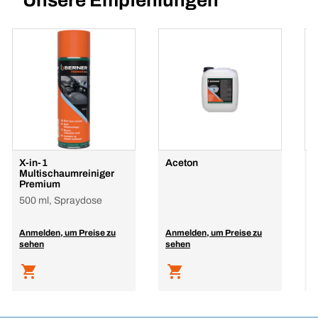
Unsere Empfehlungen
X-in-1
Aceton
R
Multischaumreiniger
d
Premium
B
500 ml, Spraydose
2
Anmelden, um Preise zu
Anmelden, um Preise zu
A
sehen
sehen
s