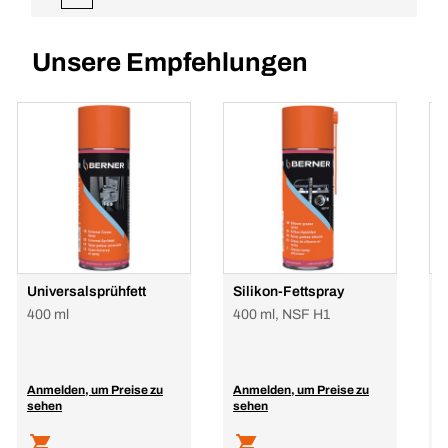
Unsere Empfehlungen
Universalsprühfett
Silikon-Fettspray
W
400 ml
400 ml, NSF H1
5
Anmelden, um Preise zu
Anmelden, um Preise zu
A
sehen
sehen
s