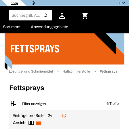
Shop
Sortiment
Anwendungsgebiete
FETTSPRAYS
Filter
Lösungs- und Schmiermittel
Haftschmierstoffe
Fettsprays
Fettsprays
6 Treffer
Filter anzeigen
Einträge pro Seite
24
Ansicht: