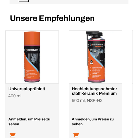
Unsere Empfehlungen
Universalsprühfett
Hochleistungsschmier
A
stoff Keramik Premium
400 ml
4
500 ml, NSF-H2
Anmelden, um Preise zu
Anmelden, um Preise zu
A
sehen
sehen
s