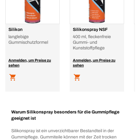
Silikon
Silikonspray NSF
S
langlebige
400 ml, fleckenfreie
4
Gummischutzformel
Gummi- und
G
Kunststoffpflege
Anmelden, um Preise zu
Anmelden, um Preise zu
A
sehen
sehen
s
Warum Silikonspray besonders für die Gummipflege
geeignet ist
Silikonspray ist ein unverzichtbarer Bestandteil in der
Gummipflege. Gummiteile können mit der Zeit trocken