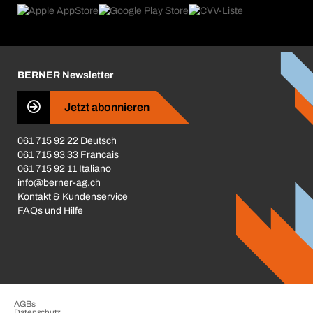
Produktfinder
Was uns antreibt
Broschüren / Kataloge
Corporate Responsibility
Karriere
BERNER Newsletter
Business Conduct
Jetzt abonnieren
061 715 92 22 Deutsch
061 715 93 33 Francais
061 715 92 11 Italiano
info@berner-ag.ch
Kontakt & Kundenservice
FAQs und Hilfe
AGBs
Datenschutz