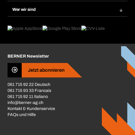
Nachbestellung
Produktneuheiten
Gefahrenstoffdatenbank
Wer wir sind
Dauerauftrag
Anwendungsgebiete
eProcurement
Was wir anbieten
Rückgabe / Reklamation
Product Compliance
Produktfinder
Was uns antreibt
Broschüren / Kataloge
Corporate Responsibility
Karriere
BERNER Newsletter
Business Conduct
Jetzt abonnieren
061 715 92 22 Deutsch
061 715 93 33 Francais
061 715 92 11 Italiano
info@berner-ag.ch
Kontakt & Kundenservice
FAQs und Hilfe