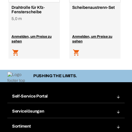
Drahtrolle für Kfz-
Scheibenaustrenn-Set
Fensterscheibe
5,0 m
Anmelden, um Preise zu
Anmelden, um Preise zu
sehen
sehen
PUSHING THE LIMITS.
Self-Service Portal
Bestellungen
Servicelösungen
Meine Rechnungen
Bera Modul-Regalsystem
Merklisten
Sortiment
Bera Smart