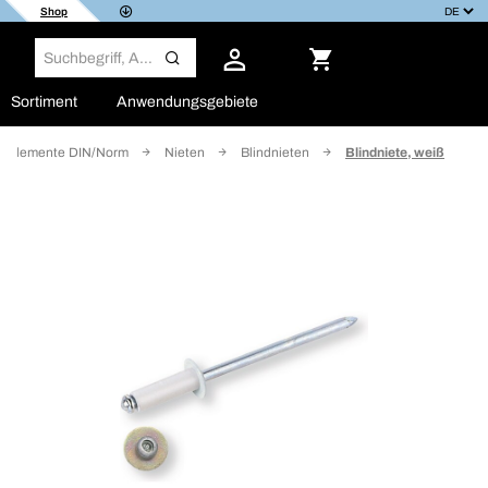
Shop
Sortiment
Anwendungsgebiete
gselemente DIN/Norm
Nieten
Blindnieten
Blindniete, weiß