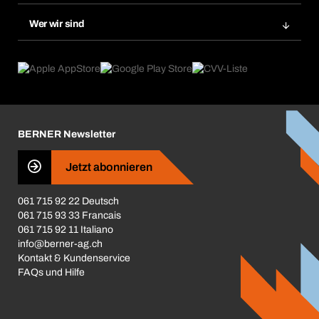
Nachbestellung
Produktneuheiten
Gefahrenstoffdatenbank
Wer wir sind
Dauerauftrag
Anwendungsgebiete
eProcurement
Was wir anbieten
Rückgabe / Reklamation
Product Compliance
Produktfinder
Was uns antreibt
Broschüren / Kataloge
Corporate Responsibility
Karriere
BERNER Newsletter
Business Conduct
Jetzt abonnieren
061 715 92 22 Deutsch
061 715 93 33 Francais
061 715 92 11 Italiano
info@berner-ag.ch
Kontakt & Kundenservice
FAQs und Hilfe