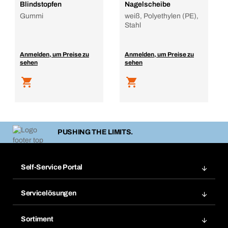
Blindstopfen
Nagelscheibe
Gummi
weiß, Polyethylen (PE),
Stahl
Anmelden, um Preise zu
Anmelden, um Preise zu
sehen
sehen
PUSHING THE LIMITS.
Self-Service Portal
Bestellungen
Servicelösungen
Meine Rechnungen
Bera Modul-Regalsystem
Merklisten
Sortiment
Bera Smart