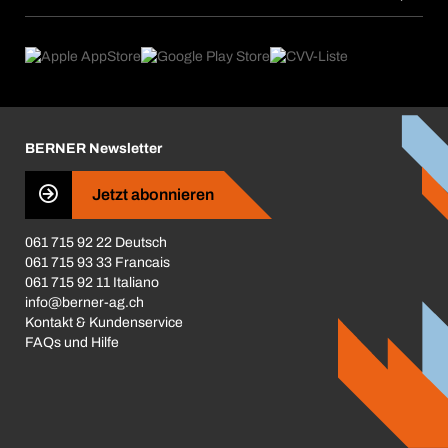
Dauerauftrag
Anwendungsgebiete
eProcurement
Was wir anbieten
Rückgabe / Reklamation
Product Compliance
Produktfinder
Was uns antreibt
Broschüren / Kataloge
Corporate Responsibility
Karriere
BERNER Newsletter
Business Conduct
Jetzt abonnieren
061 715 92 22 Deutsch
061 715 93 33 Francais
061 715 92 11 Italiano
info@berner-ag.ch
Kontakt & Kundenservice
FAQs und Hilfe