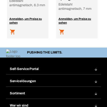
Edelstahl
Edelstahl
antimagnetisch, 6.3 mm
antimagnetisch, 7 mm
Anmelden, um Preise zu
Anmelden, um Preise zu
sehen
sehen
PUSHING THE LIMITS.
Self-Service Portal
Bestellungen
Servicelösungen
Meine Rechnungen
Bera Modul-Regalsystem
Merklisten
Sortiment
Bera Smart
Nachbestellung
Produktneuheiten
Gefahrenstoffdatenbank
Wer wir sind