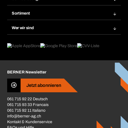
Meine Rechnungen
Bera Modul-Regalsystem
Merklisten
Sortiment
Bera Smart
Nachbestellung
Produktneuheiten
Gefahrenstoffdatenbank
Wer wir sind
Dauerauftrag
Anwendungsgebiete
eProcurement
Was wir anbieten
Rückgabe / Reklamation
Product Compliance
Produktfinder
Was uns antreibt
Broschüren / Kataloge
Corporate Responsibility
Karriere
BERNER Newsletter
Business Conduct
Jetzt abonnieren
061 715 92 22 Deutsch
061 715 93 33 Francais
061 715 92 11 Italiano
info@berner-ag.ch
Kontakt & Kundenservice
FAQs und Hilfe