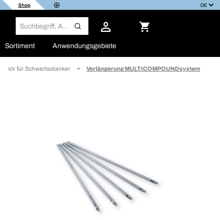
Shop
Sortiment
Anwendungsgebiete
behör für Schwerlastanker
Verlängerung MULTICOMPOUNDsystem