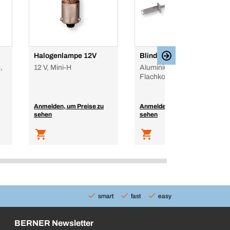
Halogenlampe 12V
Blindniet
,
12 V, Mini-H
Aluminium, Stahl,
Flachkopf, farbig
Anmelden, um Preise zu
Anmelden, um Preise zu
sehen
sehen
smart
fast
easy
BERNER Newsletter