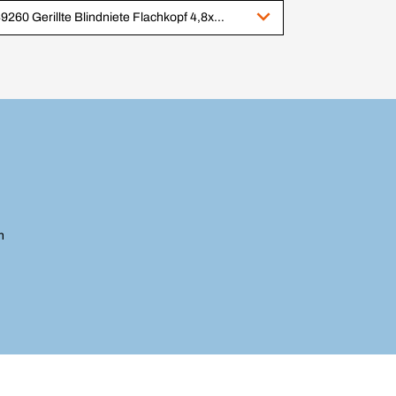
249260 Gerillte Blindniete Flachkopf 4,8x14 Aluminium/Stahl
n