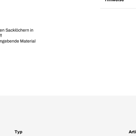
en Sacklöchern in
f
 umgebende Material
Typ
Art