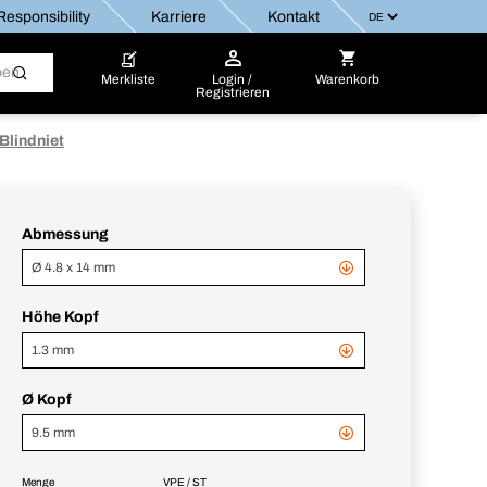
esponsibility
Karriere
Kontakt
Merkliste
Login /
Warenkorb
Registrieren
 Blindniet
Abmessung
Ø 4.8 x 14 mm
Höhe Kopf
1.3 mm
Ø Kopf
9.5 mm
Menge
VPE / ST