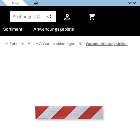
Shop
Sortiment
Anwendungsgebiete
Kfz-Zubehör
LKW-Warnmarkierungen
Warnmarkierungsfolien