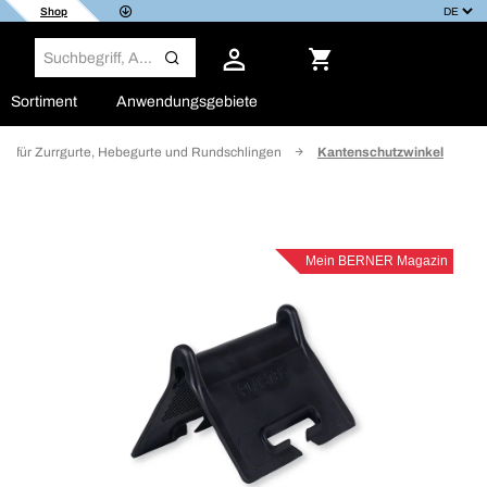
Shop
Sortiment
Anwendungsgebiete
ör für Zurrgurte, Hebegurte und Rundschlingen
Kantenschutzwinkel
Mein BERNER Magazin