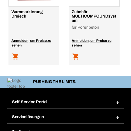
Warnmarkierung
Zubehör
Dreieck
MULTICOMPOUNDsyst
em
für Porenbeton
Anmelden, um Preise zu
Anmelden, um Preise zu
sehen
sehen
PUSHING THE LIMITS.
Self-Service Portal
Bestellungen
Servicelösungen
Meine Rechnungen
Bera Modul-Regalsystem
Merklisten