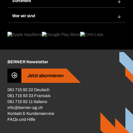
Sortiment
Bera Smart
Nachbestellung
Produktneuheiten
Gefahrenstoffdatenbank
Wer wir sind
Dauerauftrag
Anwendungsgebiete
eProcurement
Was wir anbieten
Rückgabe / Reklamation
Product Compliance
Produktfinder
Was uns antreibt
Broschüren / Kataloge
Corporate Responsibility
Karriere
BERNER Newsletter
Business Conduct
Jetzt abonnieren
061 715 92 22 Deutsch
061 715 93 33 Francais
061 715 92 11 Italiano
info@berner-ag.ch
Kontakt & Kundenservice
FAQs und Hilfe