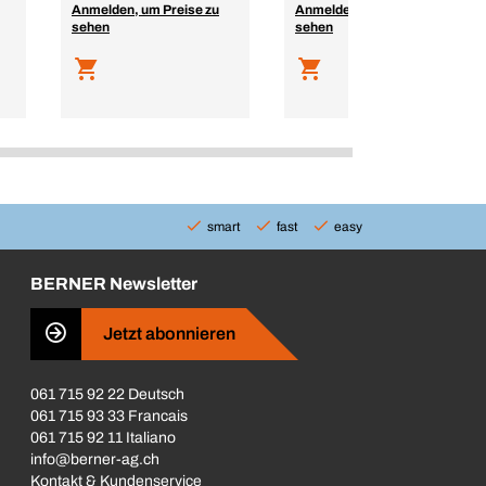
Anmelden, um Preise zu
Anmelden, um Preise zu
sehen
sehen
smart
fast
easy
BERNER Newsletter
Jetzt abonnieren
061 715 92 22 Deutsch
061 715 93 33 Francais
061 715 92 11 Italiano
info@berner-ag.ch
Kontakt & Kundenservice