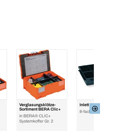
Verglasungsklötze-
Inlett BERA®clic+
Sortiment BERA Clic+
8-fach
in BERA® CLIC+
Systemkoffer Gr. 2