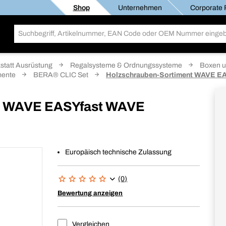
Shop
Unternehmen
Corporate R
statt Ausrüstung
Regalsysteme & Ordnungssysteme
Boxen u
mente
BERA® CLIC Set
Holzschrauben-Sortiment WAVE E
t WAVE EASYfast WAVE
Europäisch technische Zulassung
(0)
Bewertung anzeigen
Vergleichen