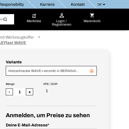
esponsibility
Karriere
Kontakt
Merkliste
Login /
Warenkorb
Registrieren
nd Werkzeugkoffer
ASYfast WAVE
Variante
Holzschraube WAVE+verzinkt in BERA®clic+
Menge
VPE / SOR
1
-
+
Anmelden, um Preise zu sehen
Deine E-Mail-Adresse
*