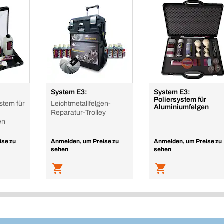
System E3:
System E3:
Poliersystem für
stem für
Leichtmetallfelgen-
Aluminiumfelgen
Reparatur-Trolley
en
ise zu
Anmelden, um Preise zu
Anmelden, um Preise zu
sehen
sehen