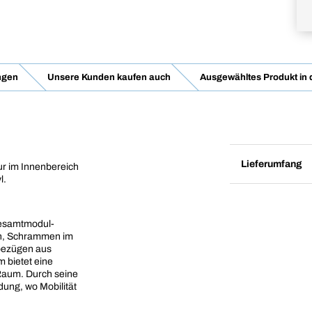
ngen
Unsere Kunden kaufen auch
Ausgewähltes Produkt in
Lieferumfang
r im Innenbereich
l.
Gesamtmodul-
rn, Schrammen im
bezügen aus
m bietet eine
Raum. Durch seine
ndung, wo Mobilität