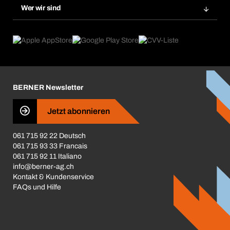
Gefahrenstoffdatenbank
Wer wir sind
Dauerauftrag
Anwendungsgebiete
eProcurement
Was wir anbieten
Rückgabe / Reklamation
Product Compliance
Produktfinder
Was uns antreibt
Broschüren / Kataloge
Corporate Responsibility
Karriere
BERNER Newsletter
Business Conduct
Jetzt abonnieren
061 715 92 22 Deutsch
061 715 93 33 Francais
061 715 92 11 Italiano
info@berner-ag.ch
Kontakt & Kundenservice
FAQs und Hilfe