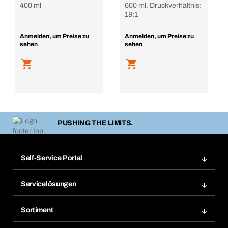
400 ml
600 ml, Druckverhältnis:
18:1
Anmelden, um Preise zu
Anmelden, um Preise zu
sehen
sehen
PUSHING THE LIMITS.
Self-Service Portal
Bestellungen
Servicelösungen
Meine Rechnungen
Bera Modul-Regalsystem
Merklisten
Sortiment
Bera Smart
Nachbestellung
Produktneuheiten