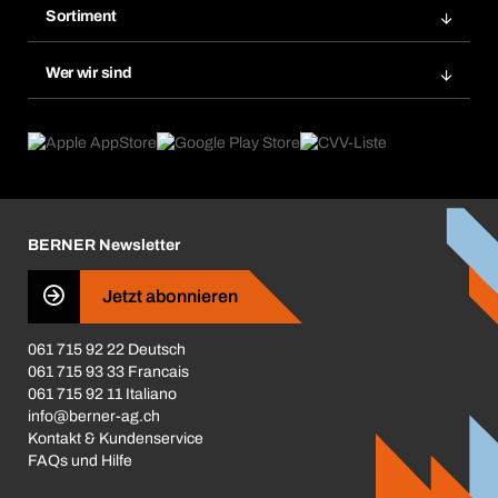
Merklisten
Sortiment
Bera Smart
Nachbestellung
Produktneuheiten
Gefahrenstoffdatenbank
Wer wir sind
Dauerauftrag
Anwendungsgebiete
eProcurement
Was wir anbieten
Rückgabe / Reklamation
Product Compliance
Produktfinder
Was uns antreibt
Broschüren / Kataloge
Corporate Responsibility
Karriere
BERNER Newsletter
Business Conduct
Jetzt abonnieren
061 715 92 22 Deutsch
061 715 93 33 Francais
061 715 92 11 Italiano
info@berner-ag.ch
Kontakt & Kundenservice
FAQs und Hilfe