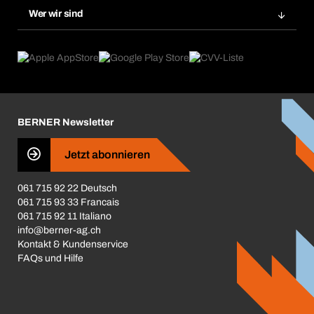
Gefahrenstoffdatenbank
Wer wir sind
Dauerauftrag
Anwendungsgebiete
eProcurement
Was wir anbieten
Rückgabe / Reklamation
Product Compliance
Produktfinder
Was uns antreibt
Broschüren / Kataloge
Corporate Responsibility
Karriere
BERNER Newsletter
Business Conduct
Jetzt abonnieren
061 715 92 22 Deutsch
061 715 93 33 Francais
061 715 92 11 Italiano
info@berner-ag.ch
Kontakt & Kundenservice
FAQs und Hilfe