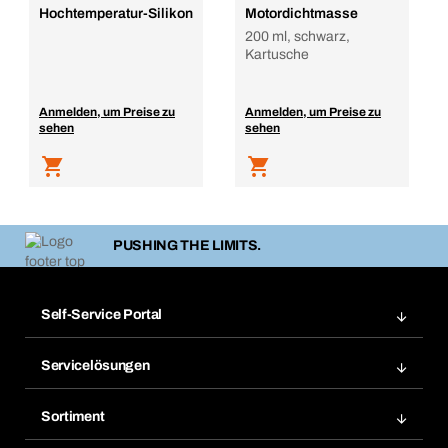
Hochtemperatur-Silikon
Motordichtmasse
200 ml, schwarz,
Kartusche
Anmelden, um Preise zu
Anmelden, um Preise zu
sehen
sehen
PUSHING THE LIMITS.
Self-Service Portal
Bestellungen
Servicelösungen
Meine Rechnungen
Bera Modul-Regalsystem
Merklisten
Sortiment
Bera Smart
Nachbestellung
Produktneuheiten