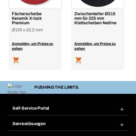
Fächerscheibe
Zwischenteller Ø215
Keramik X-lock
mm für 225 mm
Premium
Klettscheiben Netline
Ø125 x 22,2 mm
Anmelden, um Preise zu
Anmelden, um Preise zu
sehen
sehen
PUSHING THE LIMITS.
Self-Service Portal
Bestellungen
Servicelösungen
Meine Rechnungen
Bera Modul-Regalsystem