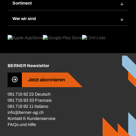
Merklisten
Sortiment
Bera Smart
Nachbestellung
Produktneuheiten
Gefahrenstoffdatenbank
Wer wir sind
Dauerauftrag
Anwendungsgebiete
eProcurement
Was wir anbieten
Rückgabe / Reklamation
Product Compliance
Produktfinder
Was uns antreibt
Broschüren / Kataloge
Corporate Responsibility
Karriere
BERNER Newsletter
Business Conduct
Jetzt abonnieren
061 715 92 22 Deutsch
061 715 93 33 Francais
061 715 92 11 Italiano
info@berner-ag.ch
Kontakt & Kundenservice
FAQs und Hilfe