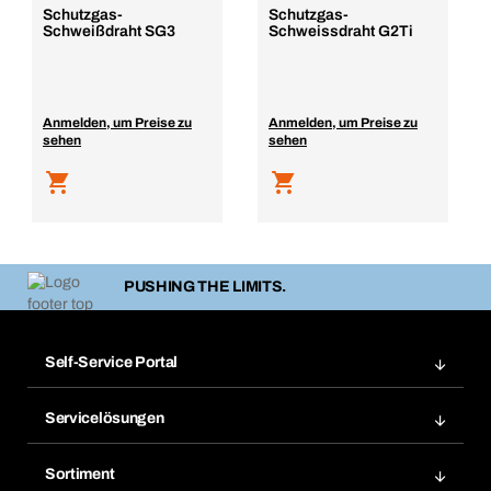
Schutzgas-
Schutzgas-
Schweißdraht SG3
Schweissdraht G2Ti
Anmelden, um Preise zu
Anmelden, um Preise zu
sehen
sehen
PUSHING THE LIMITS.
Self-Service Portal
Bestellungen
Servicelösungen
Meine Rechnungen
Bera Modul-Regalsystem
Merklisten
Sortiment
Bera Smart