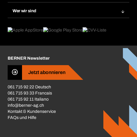
Nachbestellung
Produktneuheiten
Gefahrenstoffdatenbank
Wer wir sind
Dauerauftrag
Anwendungsgebiete
eProcurement
Was wir anbieten
Rückgabe / Reklamation
Product Compliance
Produktfinder
Was uns antreibt
Broschüren / Kataloge
Corporate Responsibility
Karriere
BERNER Newsletter
Business Conduct
Jetzt abonnieren
061 715 92 22 Deutsch
061 715 93 33 Francais
061 715 92 11 Italiano
info@berner-ag.ch
Kontakt & Kundenservice
FAQs und Hilfe