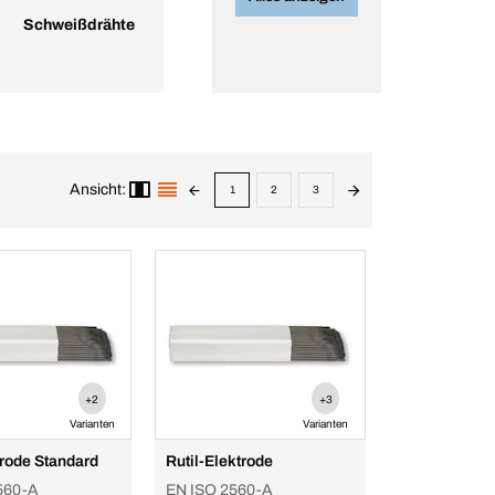
Schweißdrähte
Ansicht:
1
2
3
+2
+3
Varianten
Varianten
trode Standard
Rutil-Elektrode
560-A
EN ISO 2560-A