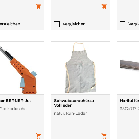
ergleichen
Vergleichen
Vergl
ner BERNER Jet
Schweisserschürze
Hartlot fü
Vollleder
Gaskartusche
93Cu7P, 
natur, Kuh-Leder