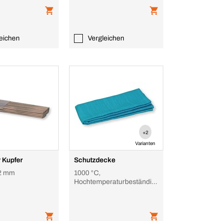
eichen
Vergleichen
+2
Varianten
r Kupfer
Schutzdecke
2 mm
1000 °C,
Hochtemperaturbeständig,
für Schweissarbeiten