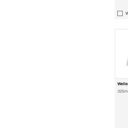
V
Welle
325m