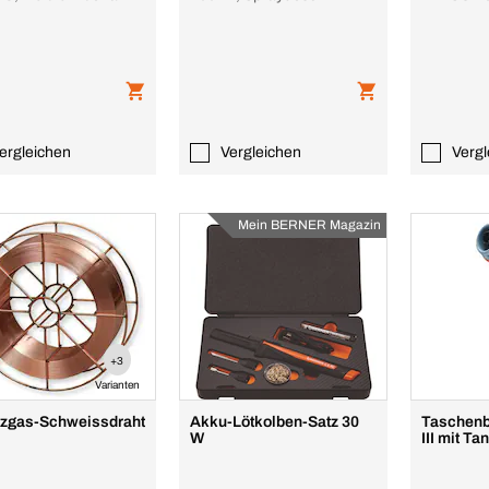
ergleichen
Vergleichen
Vergl
Mein BERNER Magazin
+3
Varianten
zgas-Schweissdraht
Akku-Lötkolben-Satz 30
Taschenb
W
III mit Ta