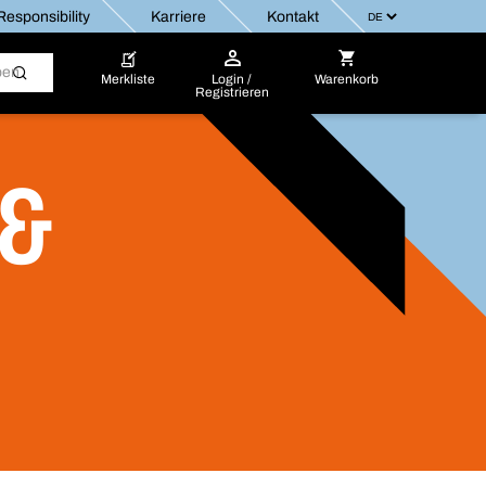
esponsibility
Karriere
Kontakt
Merkliste
Login /
Warenkorb
Registrieren
 &