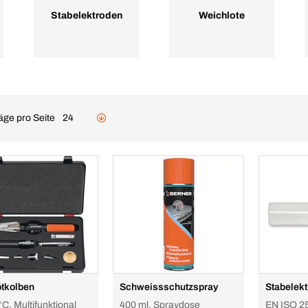
Stabelektroden
Weichlote
äge pro Seite
24
tkolben
Schweissschutzspray
Stabelek
C, Multifunktional
400 ml, Spraydose
EN ISO 2