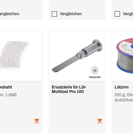
ergleichen
Vergleichen
Vergl
+6
Varianten
ndraht
Ersatzteile für Löt-
Lötzinn
Multitool Pro 100
m, 1,98Ø
250 g, Ele
Sn60Pb4