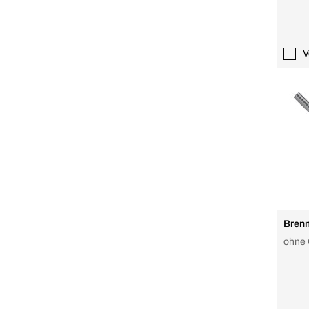
V
Bren
ohne 