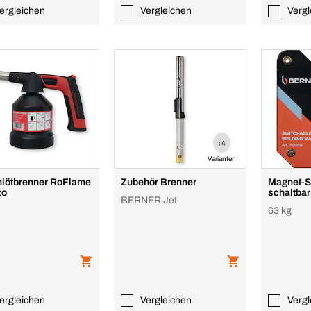
ergleichen
Vergleichen
Vergl
+4
Varianten
lötbrenner RoFlame
Zubehör Brenner
Magnet-S
zo
schaltbar
BERNER Jet
63 kg
ergleichen
Vergleichen
Vergl