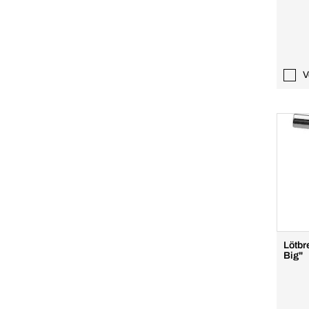
V
Lötbr
Big"