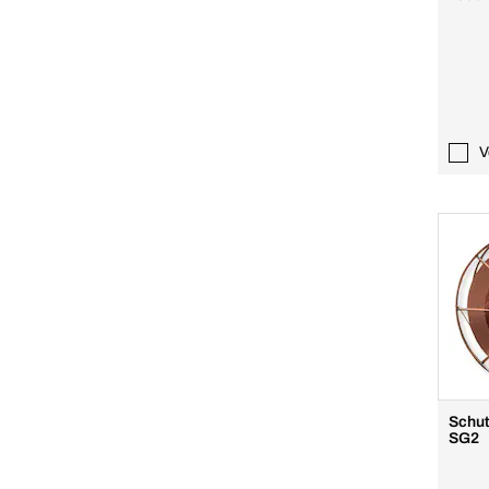
V
Schut
SG2