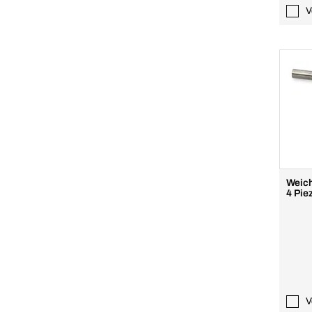
V
Weich
4 Pie
V