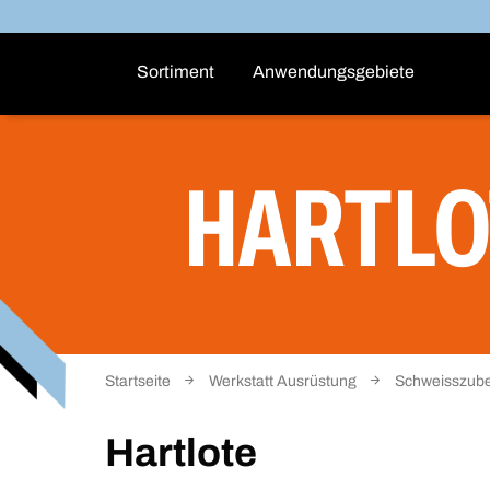
Sortiment
Anwendungsgebiete
HARTLO
Startseite
Werkstatt Ausrüstung
Schweisszube
Hartlote