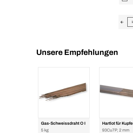
1
Unsere Empfehlungen
Gas-Schweissdraht O I
Hartlot für Kupfe
5 kg
93Cu7P, 2 mm