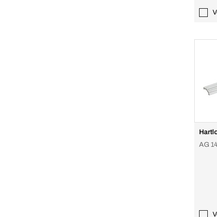
V
Hartlo
AG 14
V