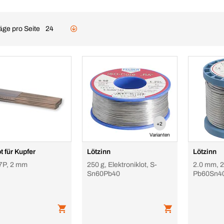
äge pro Seite
24
+2
Varianten
t für Kupfer
Lötzinn
Lötzinn
7P, 2 mm
250 g, Elektroniklot, S-
2.0 mm, 2
Sn60Pb40
Pb60Sn4