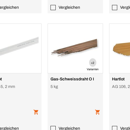
ergleichen
Vergleichen
Vergl
+2
Varianten
t
Gas-Schweissdraht O I
Hartlot
5, 2 mm
5 kg
AG 106, 
ergleichen
Vergleichen
Vergl