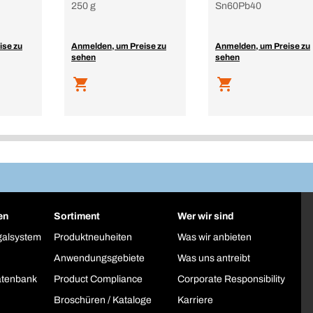
250 g
Sn60Pb40
ise zu
Anmelden, um Preise zu
Anmelden, um Preise zu
sehen
sehen
en
Sortiment
Wer wir sind
galsystem
Produktneuheiten
Was wir anbieten
Anwendungsgebiete
Was uns antreibt
atenbank
Product Compliance
Corporate Responsibility
Broschüren / Kataloge
Karriere