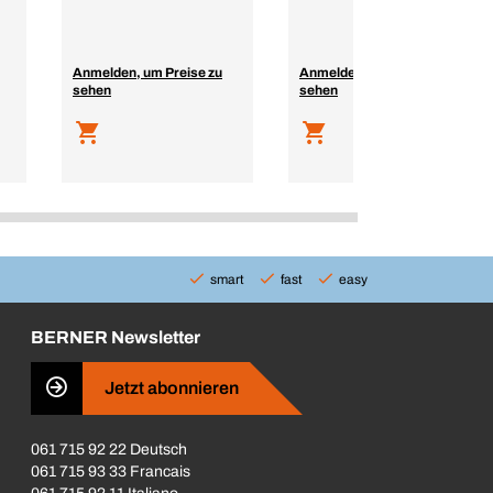
Anmelden, um Preise zu
Anmelden, um Preise zu
sehen
sehen
smart
fast
easy
BERNER Newsletter
Jetzt abonnieren
061 715 92 22 Deutsch
061 715 93 33 Francais