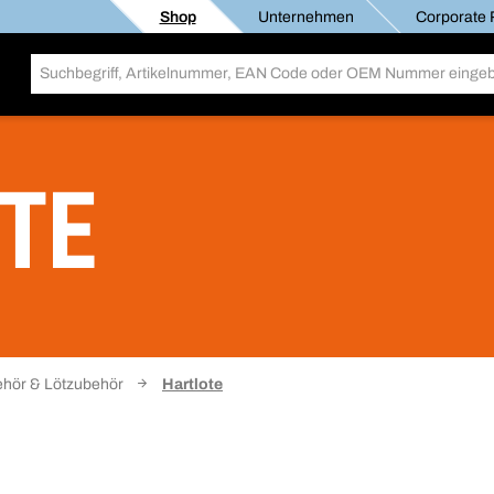
Shop
Unternehmen
Corporate R
TE
hör & Lötzubehör
Hartlote