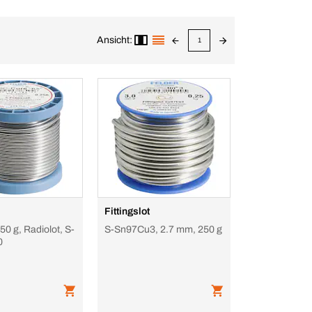
Ansicht:
1
Fittingslot
50 g, Radiolot, S-
S-Sn97Cu3, 2.7 mm, 250 g
0