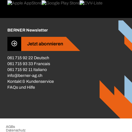
Produktfinder
Was uns antreibt
Broschüren / Kataloge
Corporate Responsibility
Karriere
BERNER Newsletter
Business Conduct
Jetzt abonnieren
061 715 92 22 Deutsch
061 715 93 33 Francais
061 715 92 11 Italiano
info@berner-ag.ch
Kontakt & Kundenservice
FAQs und Hilfe
AGBs
Datenschutz