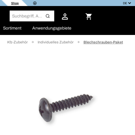
Shop
Sortiment
Anwendungsgebiete
Kfz-Zubehör
Individuelles Zubehör
Blechschrauben-Paket