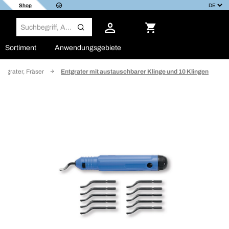
Shop
Sortiment
Anwendungsgebiete
ntgrater, Fräser
Entgrater mit austauschbarer Klinge und 10 Klingen