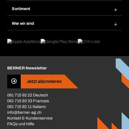
Bera Modul-Regalsystem
Merklisten
Sortiment
Bera Smart
Nachbestellung
Produktneuheiten
Gefahrenstoffdatenbank
Wer wir sind
Dauerauftrag
Anwendungsgebiete
eProcurement
Was wir anbieten
Rückgabe / Reklamation
Product Compliance
Produktfinder
Was uns antreibt
Broschüren / Kataloge
Corporate Responsibility
Karriere
BERNER Newsletter
Business Conduct
Jetzt abonnieren
061 715 92 22 Deutsch
061 715 93 33 Francais
061 715 92 11 Italiano
info@berner-ag.ch
Kontakt & Kundenservice
FAQs und Hilfe