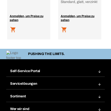
Standard, glatt, verzinkt
Anmelden, um Preise zu
Anmelden, um Preise zu
sehen
sehen
PUSHING THE LIMITS.
Self-Service Portal
Bestellungen
Servicelösungen
Meine Rechnungen
Bera Modul-Regalsystem
Merklisten
Sortiment
Bera Smart
Nachbestellung
Produktneuheiten
Gefahrenstoffdatenbank
Wer wir sind