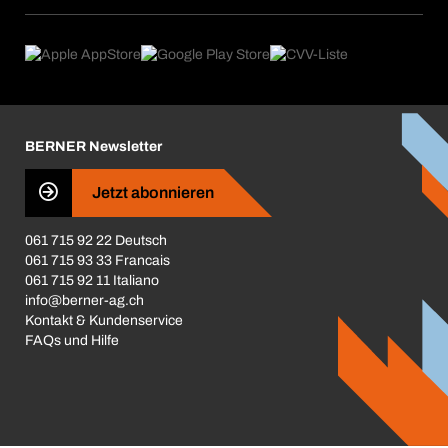
Dauerauftrag
Anwendungsgebiete
eProcurement
Was wir anbieten
Rückgabe / Reklamation
Product Compliance
Produktfinder
Was uns antreibt
Broschüren / Kataloge
Corporate Responsibility
Karriere
BERNER Newsletter
Business Conduct
Jetzt abonnieren
061 715 92 22 Deutsch
061 715 93 33 Francais
061 715 92 11 Italiano
info@berner-ag.ch
Kontakt & Kundenservice
FAQs und Hilfe