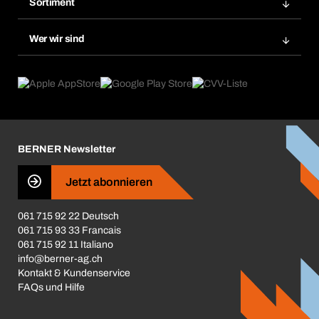
Sortiment
Bera Smart
Nachbestellung
Produktneuheiten
Gefahrenstoffdatenbank
Wer wir sind
Dauerauftrag
Anwendungsgebiete
eProcurement
Was wir anbieten
Rückgabe / Reklamation
Product Compliance
Produktfinder
Was uns antreibt
Broschüren / Kataloge
Corporate Responsibility
Karriere
BERNER Newsletter
Business Conduct
Jetzt abonnieren
061 715 92 22 Deutsch
061 715 93 33 Francais
061 715 92 11 Italiano
info@berner-ag.ch
Kontakt & Kundenservice
FAQs und Hilfe