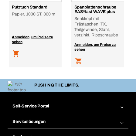
Putztuch Standard
Spanplattenschraube
EASYfast WAVE plus
Papier, 1000 ST, 360 m
Senkkopf mit
Frästaschen, TX,
Teilgewinde, Stahl,
verzinkt, Rippschraube
Anmelden, um Preise zu
sehen
Anmelden, um Preise zu
sehen
PUSHING THE LIMITS.
Self-Service Portal
Bestellungen
Servicelösungen
Meine Rechnungen
Bera Modul-Regalsystem
Merklisten