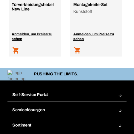
Türverkleidungshebel
Montagekeile-Set
New Line
Kunststoff
Anmelden, um Preise zu
Anmelden, um Preise zu
sehen
sehen
PUSHING THE LIMITS.
Self-Service Portal
Bestellungen
Servicelösungen
Meine Rechnungen
Bera Modul-Regalsystem
Merklisten
Sortiment
Bera Smart
Nachbestellung