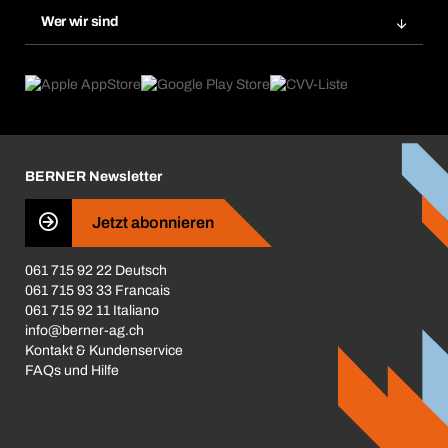
Produktneuheiten
Gefahrenstoffdatenbank
Wer wir sind
Dauerauftrag
Anwendungsgebiete
eProcurement
Was wir anbieten
Rückgabe / Reklamation
Product Compliance
Produktfinder
Was uns antreibt
Broschüren / Kataloge
Corporate Responsibility
Karriere
BERNER Newsletter
Business Conduct
Jetzt abonnieren
061 715 92 22 Deutsch
061 715 93 33 Francais
061 715 92 11 Italiano
info@berner-ag.ch
Kontakt & Kundenservice
FAQs und Hilfe