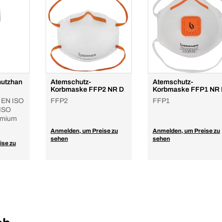
hutzhan
Atemschutz-
Atemschutz-
Korbmaske FFP2 NR D
Korbmaske FFP1 NR
 EN ISO
FFP2
FFP1
 ISO
emium
Anmelden, um Preise zu
Anmelden, um Preise zu
sehen
sehen
ise zu