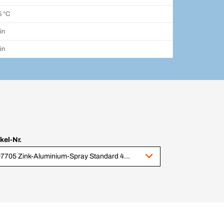
5 °C
in
in
ikel-Nr.
407705 Zink-Aluminium-Spray Standard 400 ml