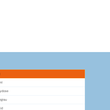
t
ml
ydose
rgrau
id