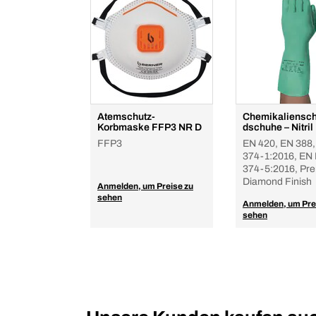
Atemschutz-
Chemikaliensc
Korbmaske FFP3 NR D
dschuhe – Nitril
FFP3
EN 420, EN 388,
374-1:2016, EN
374-5:2016, Pr
Diamond Finish
Anmelden, um Preise zu
sehen
Anmelden, um Pre
sehen