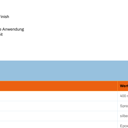
Finish
lle Anwendung
it
Wer
400 
Spra
silbe
Epox