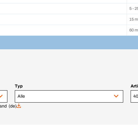
5 - 2
15 m
60 m
Typ
Art
Alle
land (de)