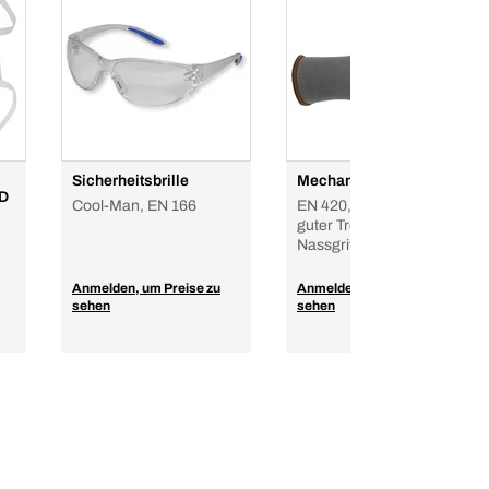
Sicherheitsbrille
Mechanikerhandschuh
 D
Cool-Man, EN 166
EN 420, EN 388, Grau,
guter Trocken- und
Nassgriff
Anmelden, um Preise zu
Anmelden, um Preise zu
sehen
sehen