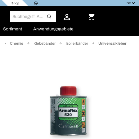
Shop
Sortiment
Anwendungsgebiete
Chemie
Klebebänder
Isolierbänder
Universalkleber