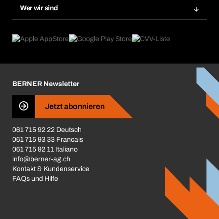
Gefahrenstoffdatenbank
Wer wir sind
Dauerauftrag
Anwendungsgebiete
eProcurement
Was wir anbieten
Rückgabe / Reklamation
Product Compliance
Produktfinder
Was uns antreibt
Broschüren / Kataloge
Corporate Responsibility
Karriere
BERNER Newsletter
Business Conduct
Jetzt abonnieren
061 715 92 22 Deutsch
061 715 93 33 Francais
061 715 92 11 Italiano
info@berner-ag.ch
Kontakt & Kundenservice
FAQs und Hilfe