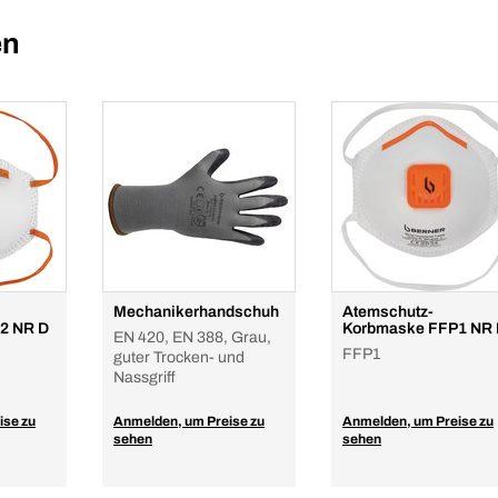
en
Mechanikerhandschuh
Atemschutz-
2 NR D
Korbmaske FFP1 NR
EN 420, EN 388, Grau,
FFP1
guter Trocken- und
Nassgriff
ise zu
Anmelden, um Preise zu
Anmelden, um Preise zu
sehen
sehen