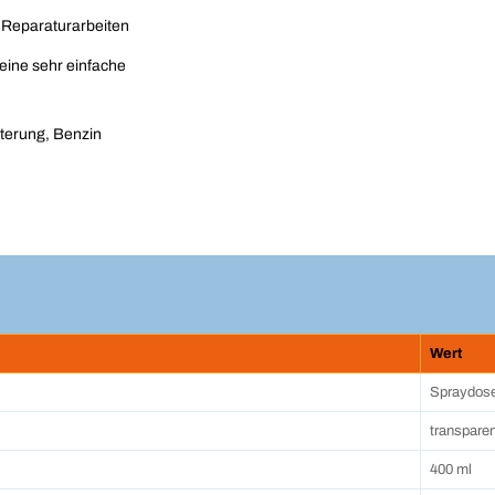
 Reparaturarbeiten
eine sehr einfache
tterung, Benzin
Wert
Spraydos
transpare
400 ml