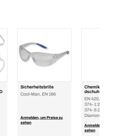
Sicherheitsbrille
Chemikalienschutzhan
 D
dschuhe – Nitril
Cool-Man, EN 166
EN 420, EN 388, EN ISO
374-1:2016, EN ISO
374-5:2016, Premium
Diamond Finish
Anmelden, um Preise zu
sehen
Anmelden, um Preise zu
sehen