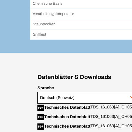
Chemische Basis
Verarbeitungstemperatur
Staubtrocken
Grifffest
Datenblätter & Downloads
Sprache
Deutsch (Schweiz)
TDS_161063[A]_CH05
Technisches Datenblatt
TDS_161063[A]_CH05_
Technisches Datenblatt
TDS_161063[A]_CH05_
Technisches Datenblatt