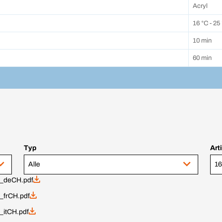
Acryl
16 °C - 25
10 min
60 min
Typ
Art
Alle
16
_deCH.pdf
frCH.pdf
itCH.pdf