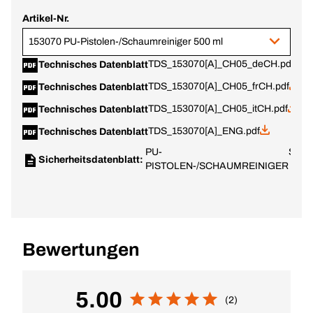
Artikel-Nr.
153070 PU-Pistolen-/Schaumreiniger 500 ml
TDS_153070[A]_CH05_deCH.pdf
Technisches Datenblatt
TDS_153070[A]_CH05_frCH.pdf
Technisches Datenblatt
TDS_153070[A]_CH05_itCH.pdf
Technisches Datenblatt
TDS_153070[A]_ENG.pdf
Technisches Datenblatt
PU-
Switz
Sicherheitsdatenblatt:
PISTOLEN-/SCHAUMREINIGER
(de)
Bewertungen
5.00
(2)