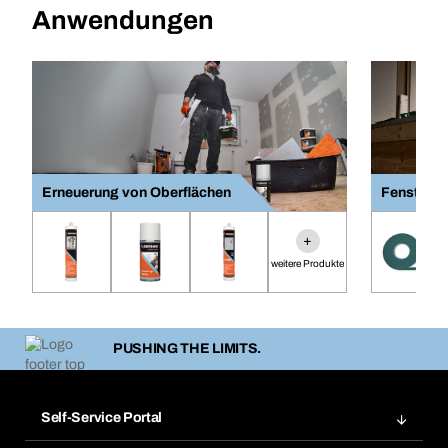
Anwendungen
Erneuerung von Oberflächen
Fenster- 
+
weitere Produkte
PUSHING THE LIMITS.
Self-Service Portal