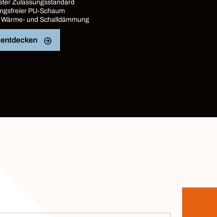
ster Zulassungsstandard
ingsfreier PU-Schaum
 Wärme- und Schalldämmung
t entdecken