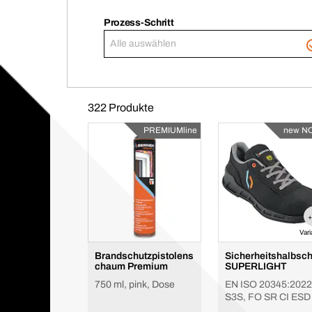
Prozess-Schritt
Alle auswählen
322 Produkte
PREMIUMline
new N
Var
Brandschutzpistolens
Sicherheitshalbsc
chaum Premium
SUPERLIGHT
750 ml, pink, Dose
EN ISO 20345:2022
S3S, FO SR CI ESD