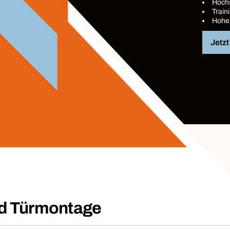
Höch
Train
Hohe
Jetz
nd Türmontage