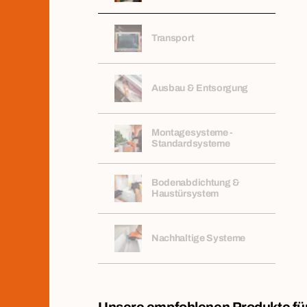
Transport
Ausbau & Entsorgung
Montagesysteme -
Standardsysteme
Bodenabdichtung &
Haustürsystem
Nachhaltige Systeme
Energiesparendes
System