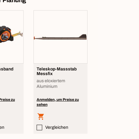
r Planung
ssband
Teleskop-Massstab
Messfix
aus eloxiertem
Aluminium
reise zu
Anmelden, um Preise zu
sehen
hen
Vergleichen