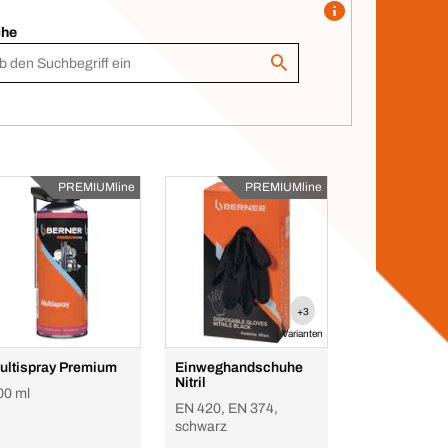
che
PREMIUMline
PREMIUMline
+3
Varianten
ultispray Premium
Einweghandschuhe
Nitril
00 ml
EN 420, EN 374,
schwarz