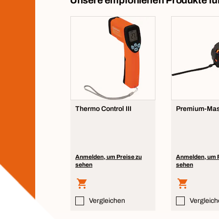
Unsere empfohlenen Produkte fü
Zubehör für die Montage
Qualitätskontrolle:
Wartung und Reinigung
Einrichten der Baustelle
&
Sicherheitsausrüstung
Thermo Control III
Premium-Ma
Anmelden, um Preise zu
Anmelden, um P
sehen
sehen
Vergleichen
Vergleic