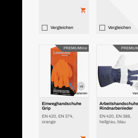
Vergleichen
Vergleichen
PREMIUMline
PREMIUM
+5
Varianten
Var
Einweghandschuhe
Arbeitshandschuh
Grip
Rindnarbenleder
EN 420, EN 374,
EN 420, EN 388,
orange
hellgrau, blau