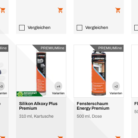
Reinigungswirkung
Vergleichen
Vergleichen
line
PREMIUMline
PREMIUMline
+3
+4
+2
ianten
Varianten
Varianten
e
Silikon Alkoxy Plus
Fensterschaum
F
Premium
Energy Premium
5
310 ml, Kartusche
500 ml, Dose