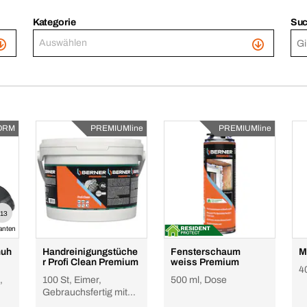
Kategorie
Su
Auswählen
ORM
PREMIUMline
PREMIUMline
+13
ianten
huh
Handreinigungstüche
Fensterschaum
M
r Profi Clean Premium
weiss Premium
4
,
100 St, Eimer,
500 ml, Dose
Gebrauchsfertig mit
hoher