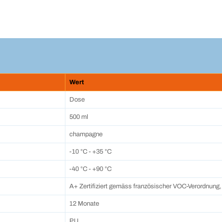
Wert
Dose
500 ml
champagne
-10 °C - +35 °C
-40 °C - +90 °C
A+ Zertifiziert gemäss französischer VOC-Verordn
12 Monate
PU