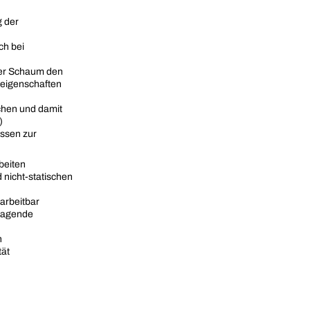
g der
ch bei
der Schaum den
eigenschaften
chen und damit
)
ssen zur
beiten
nicht-statischen
arbeitbar
rragende
n
tät