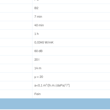
B2
7 min
40 min
1 h
0,0345 W/mK
60 dB
20 l
14 m
µ = 20
a<0,1 m³/[h.m.(daPa)²/³]
Fein