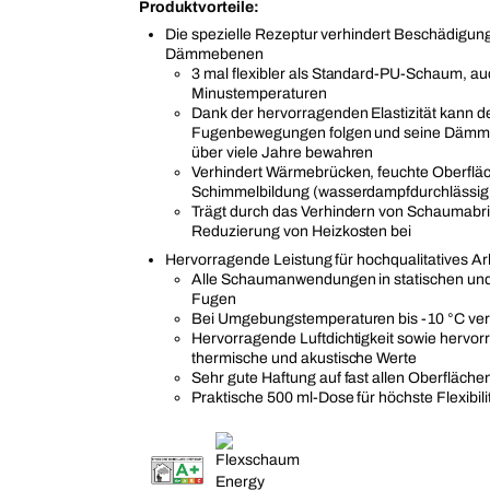
Produktvorteile:
Die spezielle Rezeptur verhindert Beschädigun
Dämmebenen
3 mal flexibler als Standard-PU-Schaum, au
Minustemperaturen
Dank der hervorragenden Elastizität kann 
Fugenbewegungen folgen und seine Dämm
über viele Jahre bewahren
Verhindert Wärmebrücken, feuchte Oberflä
Schimmelbildung (wasserdampfdurchlässig
Trägt durch das Verhindern von Schaumabri
Reduzierung von Heizkosten bei
Hervorragende Leistung für hochqualitatives Ar
Alle Schaumanwendungen in statischen und 
Fugen
Bei Umgebungstemperaturen bis -10 °C ver
Hervorragende Luftdichtigkeit sowie hervo
thermische und akustische Werte
Sehr gute Haftung auf fast allen Oberfläche
Praktische 500 ml-Dose für höchste Flexibili