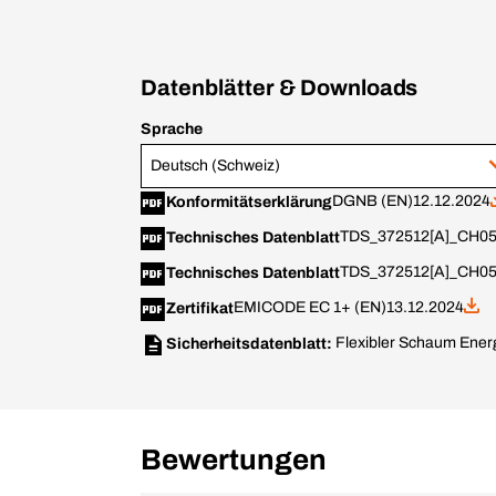
Datenblätter & Downloads
Sprache
Deutsch (Schweiz)
DGNB (EN)
12.12.2024
Konformitätserklärung
TDS_372512[A]_CH05
Technisches Datenblatt
TDS_372512[A]_CH05
Technisches Datenblatt
EMICODE EC 1+ (EN)
13.12.2024
Zertifikat
Flexibler Schaum Ener
Sicherheitsdatenblatt:
Bewertungen