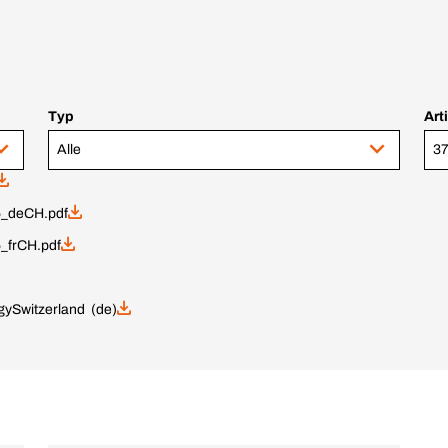
Typ
Art
Alle
37
_deCH.pdf
_frCH.pdf
gy
Switzerland (de)