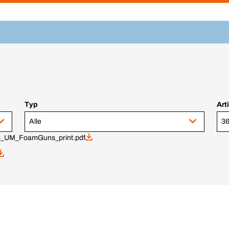
Typ
Art
Alle
36
_UM_FoamGuns_print.pdf