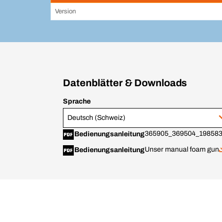
Version
Datenblätter & Downloads
Sprache
Deutsch (Schweiz)
365905_369504_198583
Bedienungsanleitung
Unser manual foam gun
Bedienungsanleitung