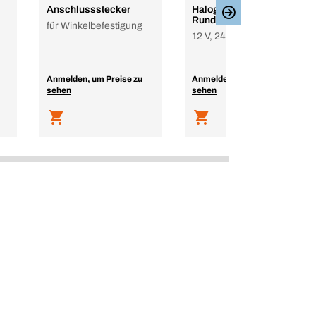
Anschlussstecker
Halogen-
Rundumkennleuchte
für Winkelbefestigung
12 V, 24 V
Anmelden, um Preise zu
Anmelden, um Preise zu
sehen
sehen