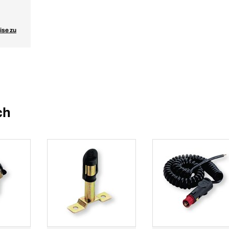
ise zu
ch