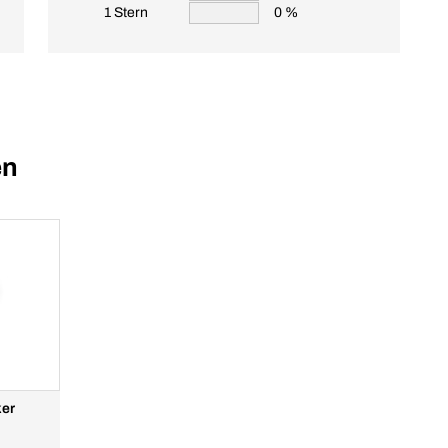
1 Stern
0 %
en
ker