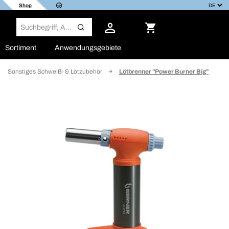
Shop
Sortiment
Anwendungsgebiete
Sonstiges Schweiß- & Lötzubehör
Lötbrenner "Power Burner Big"