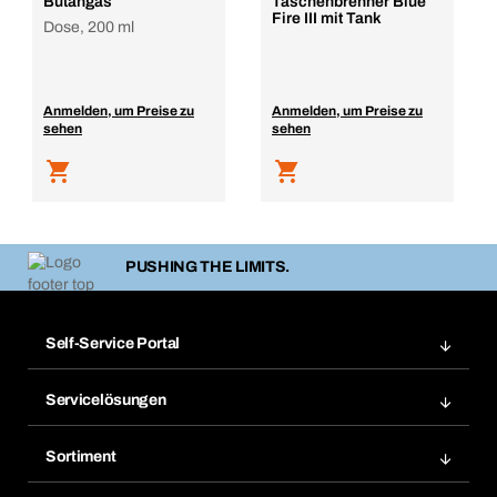
Butangas
Taschenbrenner Blue
Fire III mit Tank
Dose, 200 ml
Anmelden, um Preise zu
Anmelden, um Preise zu
sehen
sehen
PUSHING THE LIMITS.
Self-Service Portal
Bestellungen
Servicelösungen
Meine Rechnungen
Bera Modul-Regalsystem
Merklisten
Sortiment
Bera Smart
Nachbestellung
Produktneuheiten