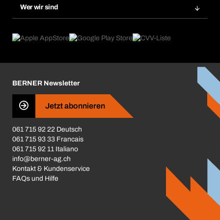
Gefahrenstoffdatenbank
Wer wir sind
Dauerauftrag
Anwendungsgebiete
eProcurement
Was wir anbieten
Rückgabe / Reklamation
Product Compliance
Produktfinder
Was uns antreibt
Broschüren / Kataloge
Corporate Responsibility
Karriere
BERNER Newsletter
Business Conduct
Jetzt abonnieren
061 715 92 22 Deutsch
061 715 93 33 Francais
061 715 92 11 Italiano
info@berner-ag.ch
Kontakt & Kundenservice
FAQs und Hilfe