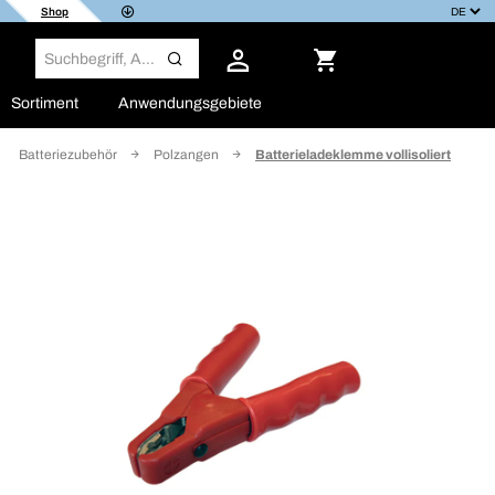
Shop
Sortiment
Anwendungsgebiete
Batteriezubehör
Polzangen
Batterieladeklemme vollisoliert