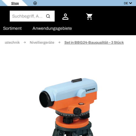
Shop
Sortiment
Anwendungsgebiete
Messtechnik
Nivelliergeräte
Set in BBG24-Bauqualität – 3 Stück