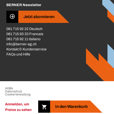
BERNER Newsletter
Business Conduct
Jetzt abonnieren
061 715 92 22 Deutsch
061 715 93 33 Francais
061 715 92 11 Italiano
info@berner-ag.ch
Kontakt & Kundenservice
FAQs und Hilfe
AGBs
Datenschutz
Cookie-Verwaltung
Beschwerdeverfahren
Impressum
Anmelden, um
In den Warenkorb
Preise zu sehen
Copyright © 2026 der BERNER Gruppe. Alle Rechte vorbehalten.